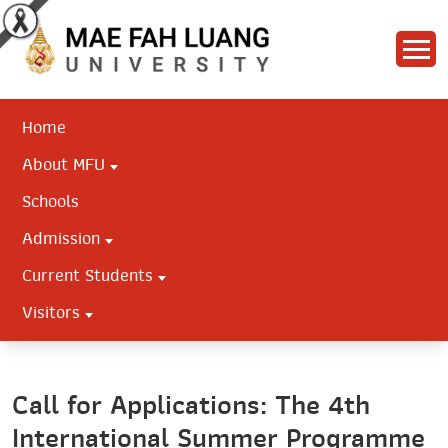
Home
About MFU
Schools
Admission
Current Students
Visitors
Call for Applications: The 4th
International Summer Programme