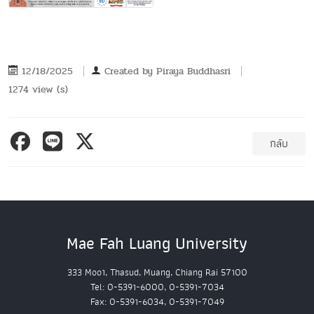
12/18/2025
Created by
Piraya Buddhasri
1274 view (s)
กลับ
Mae Fah Luang University
333 Moo1, Thasud, Muang, Chiang Rai 57100
Tel: 0-5391-6000, 0-5391-7034
Fax: 0-5391-6034, 0-5391-7049