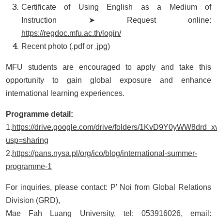
Certificate of Using English as a Medium of
Instruction ➤ Request online:
https://regdoc.mfu.ac.th/login/
Recent photo (.pdf or .jpg)
MFU students are encouraged to apply and take this
opportunity to gain global exposure and enhance
international learning experiences.
Programme detail:
1.
https://drive.google.com/drive/folders/1KvD9Y0yWW8drd
usp=sharing
2.
https://pans.nysa.pl/org/ico/blog/international-summer-
programme-1
For inquiries, please contact: P' Noi from Global Relations
Division (GRD),
Mae Fah Luang University, tel: 053916026, email: