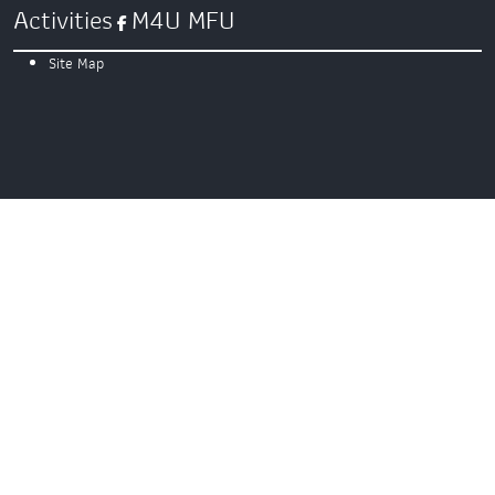
Activities
M4U MFU
Site Map