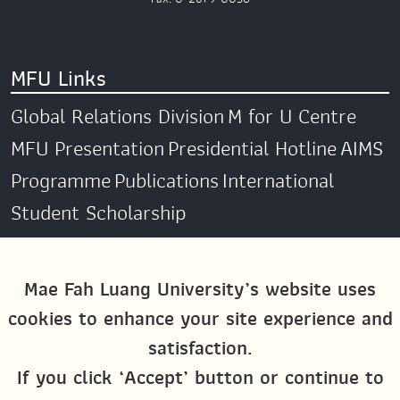
MFU Links
Global Relations Division
M for U Centre
MFU Presentation
Presidential Hotline
AIMS
Programme
Publications
International
Student Scholarship
Social Media
Mae Fah Luang University’s website uses
cookies to enhance your site experience and
Global MFU
MFU Global Exchange &
satisfaction.
Activities
M4U MFU
If you click ‘Accept’ button or continue to
Site Map