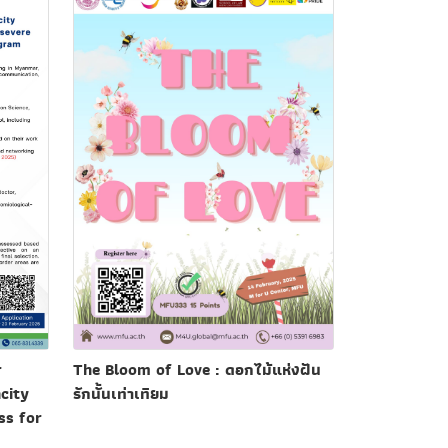
r
The Bloom of Love : ดอกไม้แห่งฝัน
city
รักนั้นเท่าเทียม
ss for