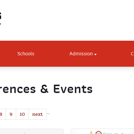
Schools
Admission
C
ences & Events
…
8
9
10
next