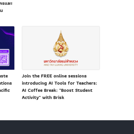
ัครและ
ใน
Join the FREE online sessions
aste
introducing AI Tools for Teachers:
ations
AI Coffee Break: "Boost Student
cific
Activity" with Brisk