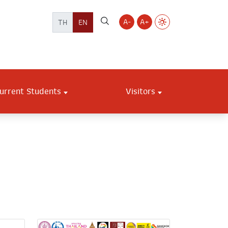
A-
A+
TH
EN
urrent Students
Visitors