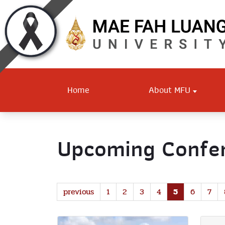
Home
About MFU
Upcoming Confer
previous
1
2
3
4
5
6
7